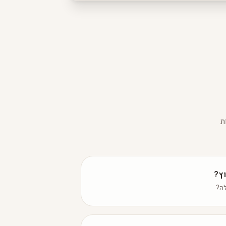
ת
ץ?
לה?